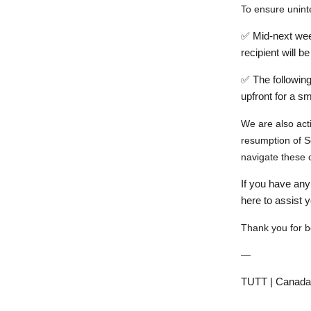
To ensure
unint
✅
Mid-next we
recipient will b
✅
The followin
upfront for a
sm
We are also act
resumption of
S
navigate these 
If you have any
here to assist 
Thank you for b
—
TUTT | Canada’