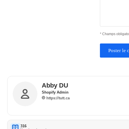
* Champs obligato
Poster le
Abby DU
Shopify Admin
https://tutt.ca
316