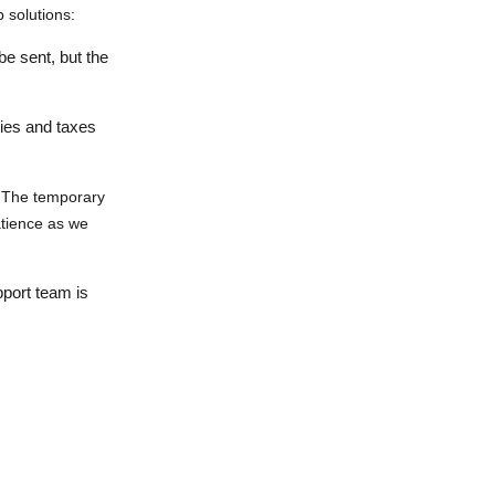
 solutions
:
be sent, but the
ties and taxes
. The temporary
atience as we
port team
is