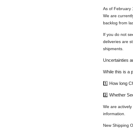
As of
February 
We are currentl
backlog from la
If you do not s
deliveries are s
shipments
.
Uncertainties 
While this is a
1️⃣
How long Ch
2️⃣
Whether Sec
We are actively
information.
New Shipping O