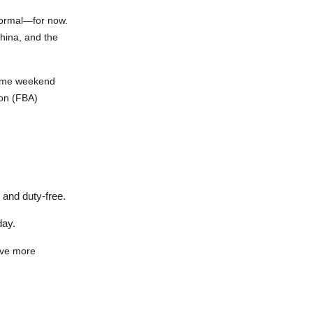
normal
—for now.
China
, and the
ome weekend
zon (FBA)
 and duty-free.
day.
ive more