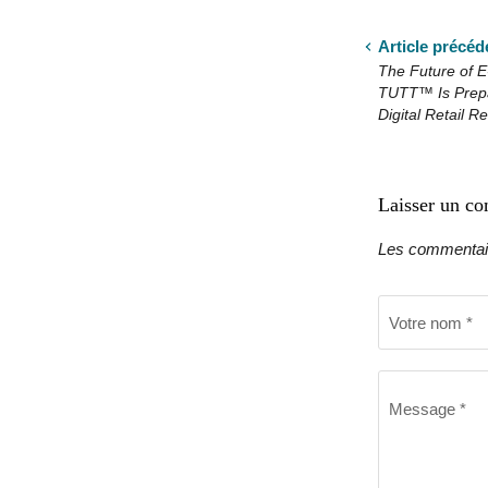
Article précéd
The Future of
TUTT™ Is Prepa
Digital Retail Re
Laisser un c
Les commentair
Votre nom *
Message *