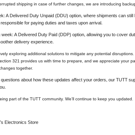
errupted shipping
in case of further changes, we are introducing
backup
ek:
A
Delivered Duty Unpaid (DDU)
option, where shipments can still 
e responsible for paying duties and taxes upon arrival.
g week:
A
Delivered Duty Paid (DDP)
option, allowing you to cover du
oother delivery experience
.
ively exploring
additional solutions
to mitigate any potential disruptions
ection 321
provides us with time to prepare, and we appreciate your p
changes together.
 questions about how these updates affect your orders, our
TUTT sup
you.
eing part of the
TUTT community
. We’ll continue to keep you updated.
s Electronics Store