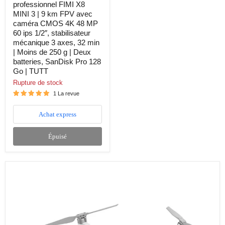
professionnel FIMI X8
48
MINI 3 | 9 km FPV avec
MP
60
caméra CMOS 4K 48 MP
ips
60 ips 1/2″, stabilisateur
1/2″,
mécanique 3 axes, 32 min
stabilisateur
| Moins de 250 g | Deux
mécanique
batteries, SanDisk Pro 128
3
axes,
Go | TUTT
32
Rupture de stock
min
|
1 La revue
Moins
de
Achat express
250
g
|
Épuisé
Deux
batteries,
SanDisk
Pro
128
Go
|
TUTT