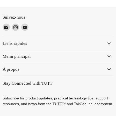
Suivez-nous
Email
Trouvez-
Trouvez-
TUTT
nous
nous
sur
sur
Liens rapides
Instagram
YouTube
Menu principal
À propos
Stay Connected with TUTT
Subscribe for product updates, practical technology tips, support
resources, and news from the TUTT™ and TakCan Inc. ecosystem.