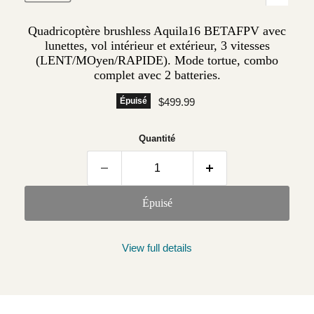
Quadricoptère brushless Aquila16 BETAFPV avec
lunettes, vol intérieur et extérieur, 3 vitesses
(LENT/MOyen/RAPIDE). Mode tortue, combo
complet avec 2 batteries.
Prix actuel
Épuisé
$499.99
Quantité
Épuisé
View full details