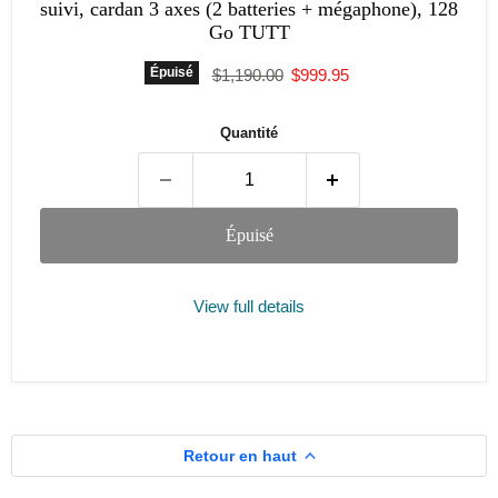
suivi, cardan 3 axes (2 batteries + mégaphone), 128
Go TUTT
Prix d'origine
Prix actuel
Épuisé
$1,190.00
$999.95
Quantité
Épuisé
View full details
Retour en haut