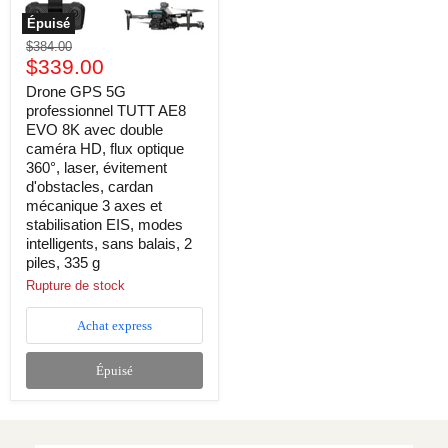
double
caméra
Épuisé
HD,
Prix
$384.00
flux
Prix
d'origine
$339.00
optique
360°,
actuel
Drone GPS 5G
laser,
professionnel TUTT AE8
évitement
d'obstacles,
EVO 8K avec double
cardan
caméra HD, flux optique
mécanique
360°, laser, évitement
3
d'obstacles, cardan
axes
mécanique 3 axes et
et
stabilisation EIS, modes
stabilisation
EIS,
intelligents, sans balais, 2
modes
piles, 335 g
intelligents,
Rupture de stock
sans
balais,
2
Achat express
piles,
335
g
Épuisé