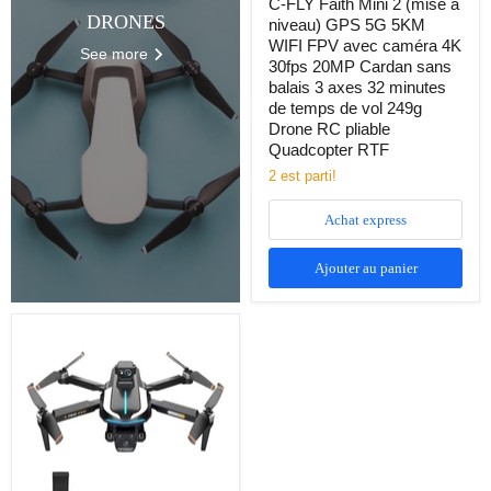
actuel
C-FLY Faith Mini 2 (mise à
4K
DRONES
niveau) GPS 5G 5KM
30fps
20MP
WIFI FPV avec caméra 4K
See more
Cardan
30fps 20MP Cardan sans
sans
balais 3 axes 32 minutes
balais
de temps de vol 249g
3
Drone RC pliable
axes
Quadcopter RTF
32
minutes
2 est parti!
de
temps
Achat express
de
vol
249g
Ajouter au panier
Drone
RC
pliable
Quadcopter
Drone
RTF
GPS
5G
professionnel
TUTT
AE8
EVO
8K
avec