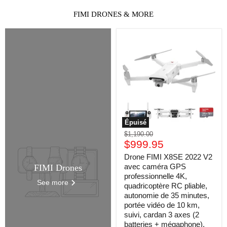
FIMI DRONES & MORE
Drone
FIMI
X8SE
2022
V2
avec
caméra
GPS
professionnelle
4K,
quadricoptère
Épuisé
RC
Prix
$1,190.00
pliable,
Prix
d'origine
$999.95
autonomie
de
actuel
Drone FIMI X8SE 2022 V2
35
avec caméra GPS
FIMI Drones
minutes,
portée
professionnelle 4K,
See more
vidéo
quadricoptère RC pliable,
de
autonomie de 35 minutes,
10
portée vidéo de 10 km,
km,
suivi, cardan 3 axes (2
suivi,
batteries + mégaphone),
cardan