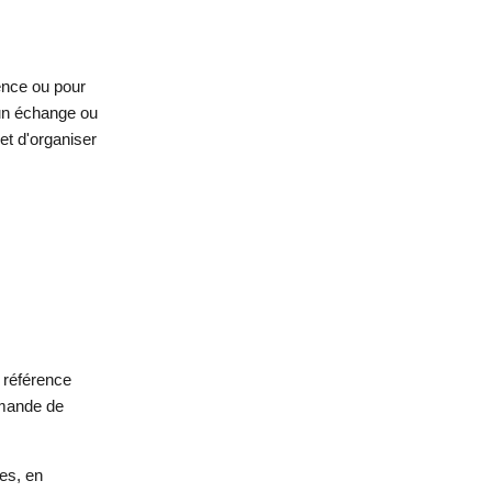
rence ou pour
 un échange ou
et d'organiser
 référence
demande de
es, en