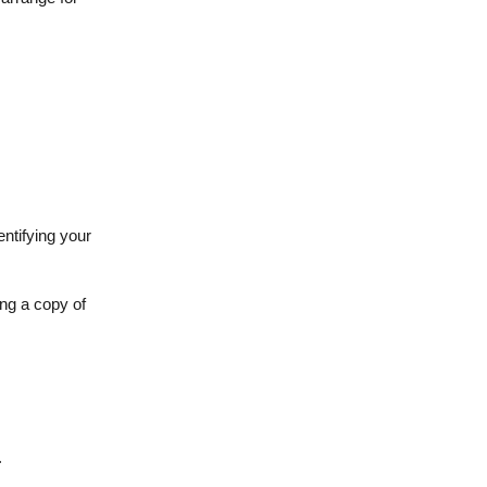
entifying your
ing a copy of
.