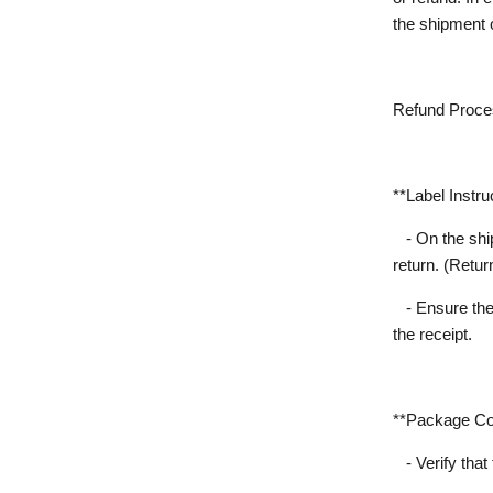
the shipment o
Refund Proce
**Label Instru
- On the shi
return. (Retu
- Ensure the
the receipt.
**Package Co
- Verify tha