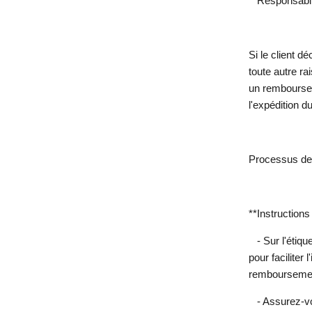
**Responsabili
Si le client d
toute autre r
un remboursem
l'expédition d
Processus d
**Instructions 
- Sur l'éti
pour faciliter
rembourseme
- Assurez-vo