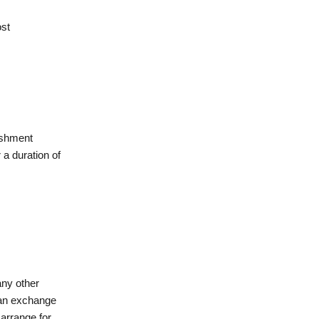
ost
lishment
 a duration of
any other
r an exchange
 arrange for