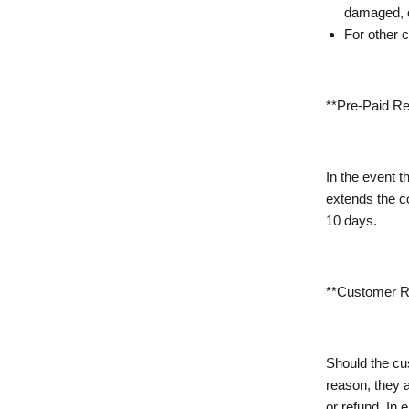
damaged, o
For other c
**Pre-Paid Re
In the event t
extends the co
10 days.
**Customer Re
Should the cu
reason, they a
or refund. In 