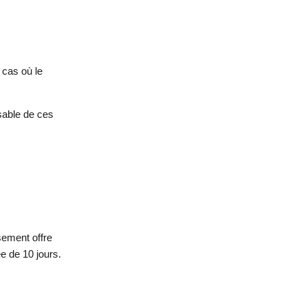
 cas où le
sable de ces
sement offre
e de 10 jours.