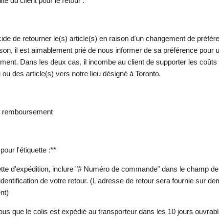
té du client pour le retour :**
écide de retourner le(s) article(s) en raison d'un changement de préfé
aison, il est aimablement prié de nous informer de sa préférence pour
ent. Dans les deux cas, il incombe au client de supporter les coûts 
u ou des article(s) vers notre lieu désigné à Toronto.
e remboursement
pour l'étiquette :**
quette d'expédition, inclure "# Numéro de commande" dans le champ de
 l'identification de votre retour. (L'adresse de retour sera fournie sur 
nt)
us que le colis est expédié au transporteur dans les 10 jours ouvrabl