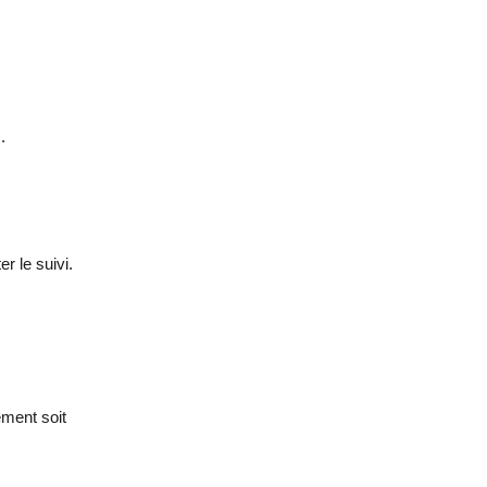
.
r le suivi.
ement soit