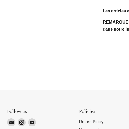
Les articles 
REMARQUE : T
dans notre in
Follow us
Policies
Email
Find
Find
Return Policy
TUTT
us
us