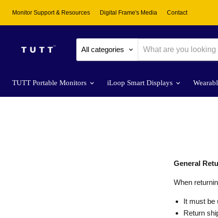
Monitor Support & Resources
Digital Frame's Media
Contact
All categories
TUTT Portable Monitors
iLoop Smart Displays
Wearab
General Retu
When returnin
It must be 
Return ship